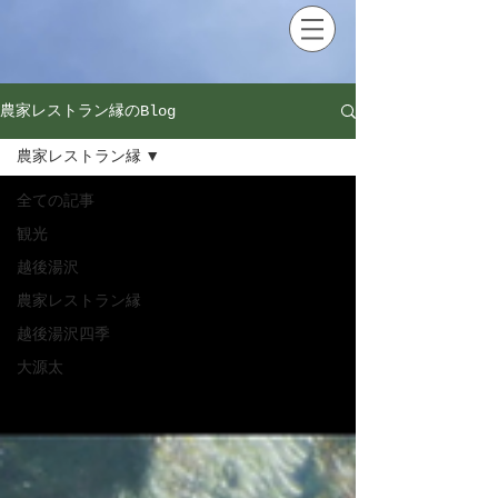
農家レストラン縁のBlog
農家レストラン縁
全ての記事
観光
越後湯沢
農家レストラン縁
越後湯沢四季
大源太