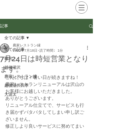
記事
全ての記事
農家レストラン縁
全ての記事
2022年7月18日
読了時間: 1分
7月24日は時短営業となり
観光
ます。
越後湯沢
農家レストラン縁
こんにちは！暑い日が続きますね！
農家レストランリニューアルは沢山の
越後湯沢四季
お客様にお越しいただきました。
大源太
ありがとうございます。
リニューアル仕立てで、サービスも行
き届かずバタバタしてしまい申し訳ご
ざいません。
修正しより良いサービスに努めてまい